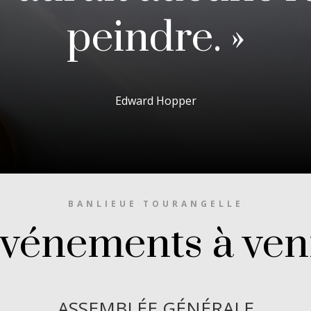
peindre. »
Edward Hopper
BANLIEUE TOURANGELLE
vénements à ven
ASSEMBLÉE GÉNÉRALE