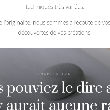
techniques très variées.
 de l’originalité, nous sommes à l’écoute de vo
découvertes de vos créations.
INSPIRATION
s pouviez le dire
’y aurait aucune r