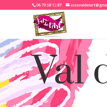
06 70 58 12 87
assovaldelart@gma
Val 