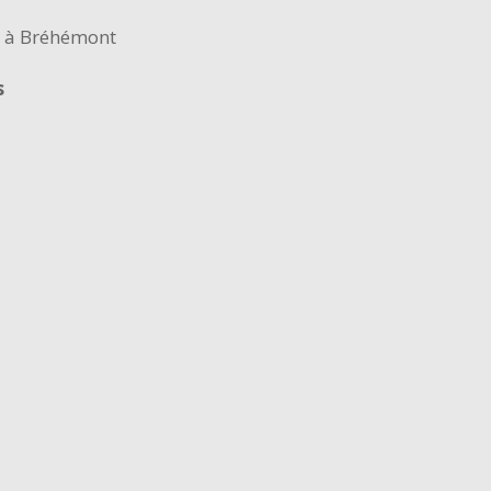
s à Bréhémont
s