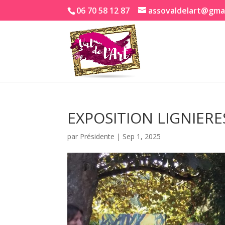
06 70 58 12 87
assovaldelart@gma
EXPOSITION LIGNIER
par
Présidente
|
Sep 1, 2025