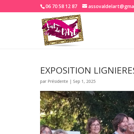
06 70 58 12 87
assovaldelart@gma
EXPOSITION LIGNIER
par
Présidente
|
Sep 1, 2025