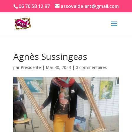
06 70 58 12 87
assovaldelart@gmail.com
Agnès Sussingeas
par
Présidente
|
Mar 30, 2023
|
0 commentaires