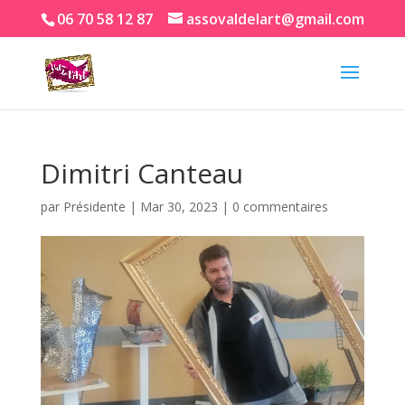
06 70 58 12 87
assovaldelart@gmail.com
Dimitri Canteau
par
Présidente
|
Mar 30, 2023
|
0 commentaires