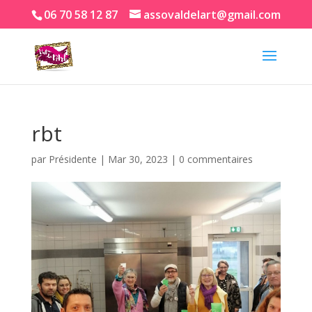
06 70 58 12 87
assovaldelart@gmail.com
rbt
par
Présidente
|
Mar 30, 2023
|
0 commentaires