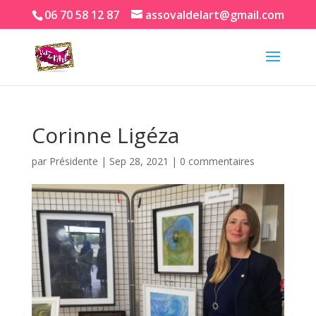
06 70 58 12 87
assovaldelart@gmail.com
Corinne Ligéza
par
Présidente
|
Sep 28, 2021
|
0 commentaires