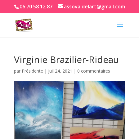
06 70 58 12 87
assovaldelart@gmail.com
Virginie Brazilier-Rideau
par
Présidente
|
Juil 24, 2021
|
0 commentaires