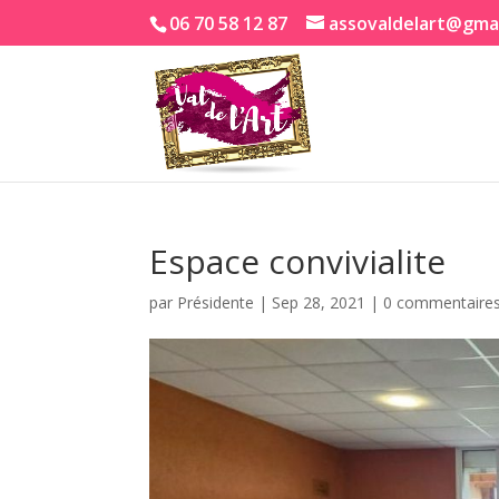
06 70 58 12 87
assovaldelart@gma
Espace convivialite
par
Présidente
|
Sep 28, 2021
|
0 commentaire