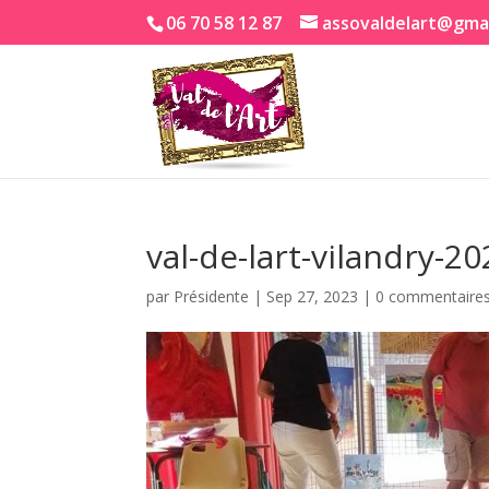
06 70 58 12 87
assovaldelart@gma
val-de-lart-vilandry-2
par
Présidente
|
Sep 27, 2023
|
0 commentaire