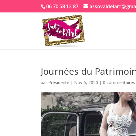
06 70 58 12 87
assovaldelart@gma
Journées du Patrimo
par
Présidente
|
Nov 6, 2020
|
0 commentaires